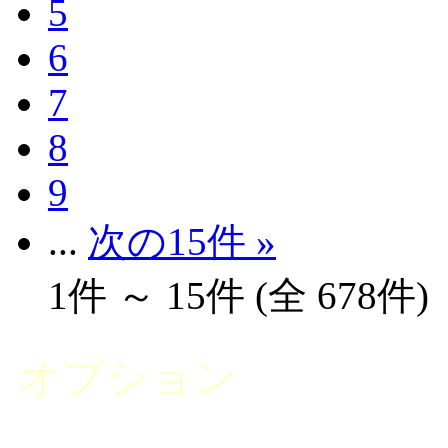
5
6
7
8
9
...
次の15件 »
1件 ～ 15件 (全 678件)
オプション