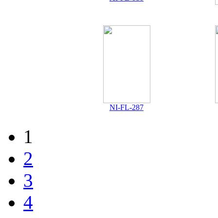
NI-FL-287
1
2
3
4