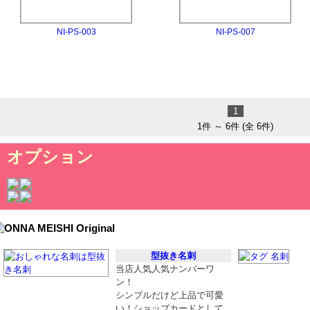
NI-PS-003
NI-PS-007
1
1件 ～ 6件 (全 6件)
オプション
型抜き名刺
当店人気人気ナンバーワ
ン！
シンプルだけど上品で可愛
い！ショップカードとして