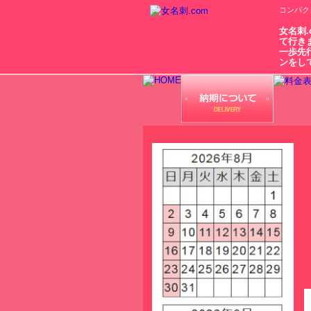
コンパク
女名刺
て行き
一歩先
ンをし