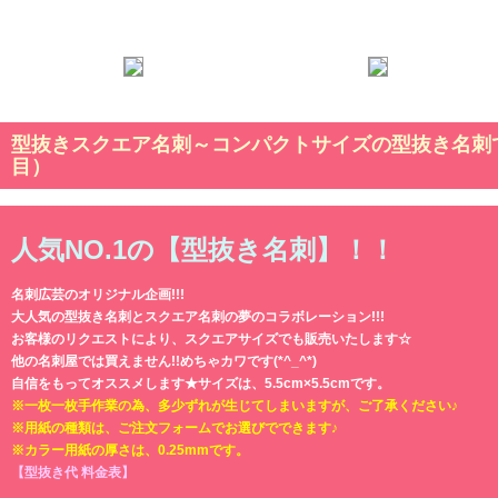
型抜きスクエア名刺～コンパクトサイズの型抜き名刺で
目）
人気NO.1の【型抜き名刺】！！
名刺広芸のオリジナル企画!!!
大人気の型抜き名刺とスクエア名刺の夢のコラボレーション!!!
お客様のリクエストにより、スクエアサイズでも販売いたします☆
他の名刺屋では買えません!!めちゃカワです(*^_^*)
自信をもってオススメします★サイズは、5.5cm×5.5cmです。
※一枚一枚手作業の為、多少ずれが生じてしまいますが、ご了承ください♪
※用紙の種類は、ご注文フォームでお選びでできます♪
※カラー用紙の厚さは、0.25mmです。
【型抜き代 料金表】